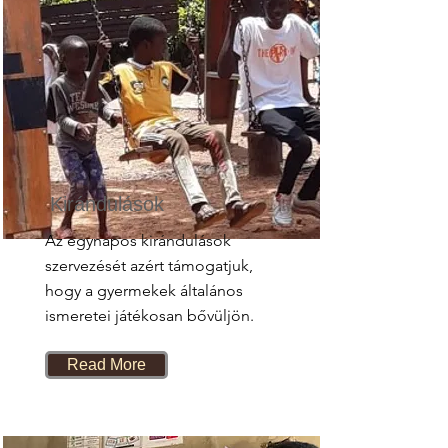
Kirándulások
Az egynapos kirándulások
szervezését azért támogatjuk,
hogy a gyermekek általános
ismeretei játékosan bővüljön.
Read More