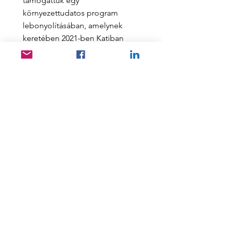
támogattuk egy
környezettudatos program
lebonyolításában, amelynek
keretében 2021-ben Katiban
(Mali) 10 általános iskolában,
2023-ban Katiban és
Bamakóban 15 általános
iskolában tartottak
műanyaghulladék-gyűjtési, -
szelektálási és -újrahasznosítási
oktatást helyi önkéntesek
részvételével. A gyűjtőedények
és eszközök beszerzését is
finanszíroztuk.
Read More