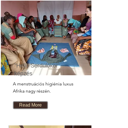
"Hello Serdülőkor"
képzés
A menstruációs higiénia luxus
Afrika nagy részén.
Read More