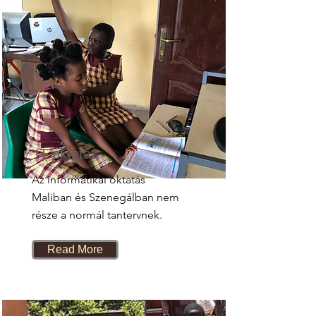
IT oktatás
Az informatikai oktatás
Maliban és Szenegálban nem
része a normál tantervnek.
Read More