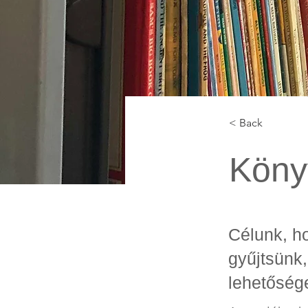
< Back
Köny
Célunk, h
gyűjtsünk,
lehetősége