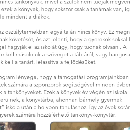
nincs tankönyvük, mivel a szülők nem tudják megven
k ezek a könyvek, hogy sokszor csak a tanárnak van, íg
 le mindent a diákok.
az osztálytermekben egyáltalán nincs könyv. Ez megn
inak követését, és azt jelenti, hogy a gyerekek sokkal
el hagyják el az iskolát úgy, hogy tudnak olvasni. A
e kell másolniuk a szöveget a tábláról, vagy hangos
 kell a tanárt, lelassítva a fejlődésüket.
rogram lényege, hogy a támogatási programjainkban 
ek számára a szponzorok segítségével minden évbe
 a tankönyveket. Ezek a könyvek év végén az iskola
kerülnek, a könyvtárba, ahonnan bármely gyermek
” iskola után a helyben tanuláshoz. Így az évek sorá
yerek számára hozzáférhető tankönyv-könyvtár.