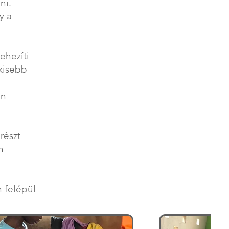
ni.
y a
ehezíti
 kisebb
an
részt
n
n felépül