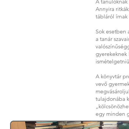
A tanulóknak 
Annyira ritká
tábláról írnak
​Sok esetben 
a tanár szava
valószínűségg
gyerekeknek l
ismételgetniük
A könyvtár p
vevő gyermek
megvásároljuk
tulajdonába 
„kölcsönözhet
egy minden g