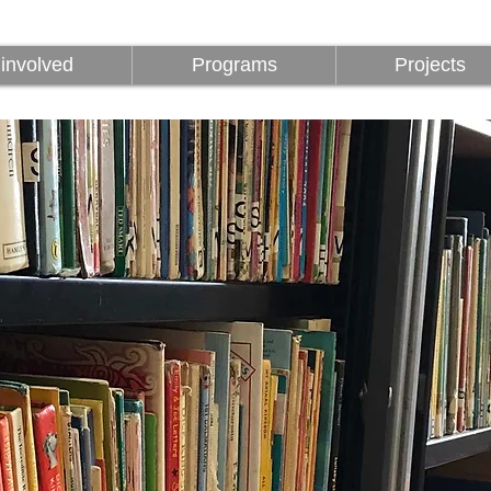
z
Programok
Projektek
1%
involved
Programs
Projects