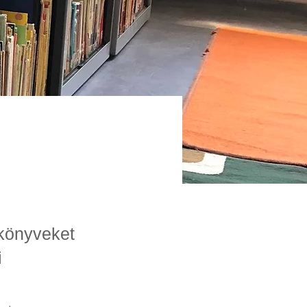
 könyveket
i