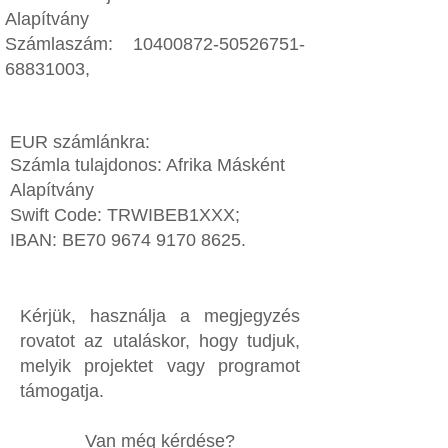
Alapítvány
Számlaszám:
10400872-50526751
-
68831003, ​​
EUR számlánkra:
Számla tulajdonos: Afrika Másként
Alapítvány
Swift Code: TRWIBEB1XXX;
IBAN: BE70
9674 9170 8625
.
​Kérjük, használja a megjegyzés
rovatot az utaláskor, hogy tudjuk,
melyik projektet vagy programot
támogatja.
Van még kérdése?