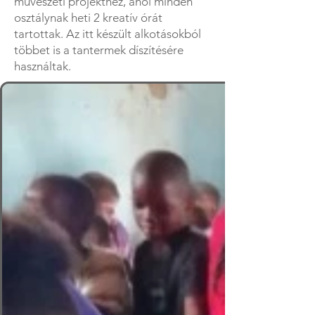
művészeti projekthez, ahol minden
osztálynak heti 2 kreatív órát
tartottak. Az itt készült alkotásokból
többet is a tantermek díszítésére
használtak.