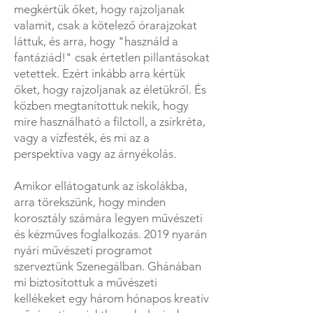
megkértük őket, hogy rajzoljanak
valamit, csak a kötelező órarajzokat
láttuk, és arra, hogy "használd a
fantáziád!" csak értetlen pillantásokat
vetettek. Ezért inkább arra kértük
őket, hogy rajzoljanak az életükről. És
közben megtanítottuk nekik, hogy
mire használható a filctoll, a zsírkréta,
vagy a vízfesték, és mi az a
perspektíva vagy az árnyékolás.
Amikor ellátogatunk az iskolákba,
arra törekszünk, hogy minden
korosztály számára legyen művészeti
és kézműves foglalkozás. 2019 nyarán
nyári művészeti programot
szerveztünk Szenegálban. Ghánában
mi biztosítottuk a művészeti
kellékeket egy három hónapos kreatív