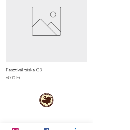
Fesztivál táska G3
Ár
6000 Ft
Hasznos
információk
Adatvédelem