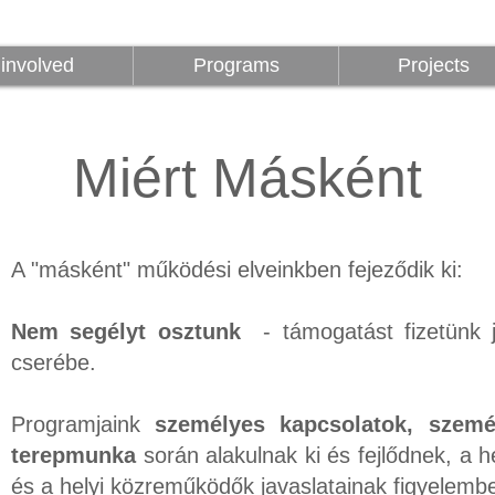
z
Programok
Projektek
1%
involved
Programs
Projects
Miért Másként
A "másként" működési elveinkben fejeződik ki:
Nem segélyt osztunk
- támogatást fizetünk jó
cserébe.
Programjaink
személyes kapcsolatok, szemé
terepmunka
során alakulnak ki és fejlődnek, a 
és a helyi közreműködők javaslatainak figyelembe 