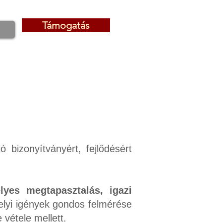
Támogatás
Támogatás
 bizonyítványért, fejlődésért
lyes megtapasztalás, igazi
helyi igények gondos felmérése
vétele mellett.