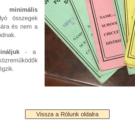
 minimális
yó összegek
sára és nem a
ódnak.
náljuk
- a
 közreműködők
égzik.
Vissza a Rólunk oldalra