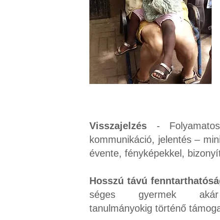
Visszajelzés
- Folyamatos,
kommunikáció, jelentés – mi
évente, fényképekkel, bizonyí
Hosszú távú fenntarthatósá
séges gyermek akár
tanulmányokig történő támog