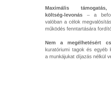
Maximális támogatás,
költség-levonás
– a befol
valóban a célok megvalósítá
működés fenntartására fordít
Nem a megélhetésért csi
kuratóriumi tagok és egyéb
a munkájukat díjazás nélkül v