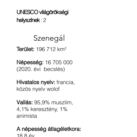
UNESCO világörökségi
helyszínek
:
2
Szenegál
Terület:
196 712 km²
Népesség:
16 705 000
(2020
. évi becslés)
Hivatalos nyelv:
francia,
közös nyelv wolof
Vallás:
95,9% muszlim,
4,1% keresztény, 1%
animista
A népesség átlagéletkora:
18,8 év