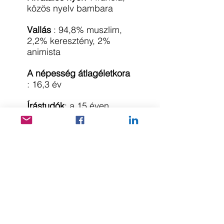
közös nyelv bambara
Vallás
: 94,8% muszlim,
2,2% keresztény, 2%
animista
A népesség átlagéletkora
: 16,3 év
Írástudók
: a 15 éven
felüliek 35,5%-a,
a gyermekek 41% -a nem
jár iskolába
A lakosság 50% -a napi
kevesebb, mint 1,6
dollárból él.
UNESCO világörökségi
helyszínek
: 4