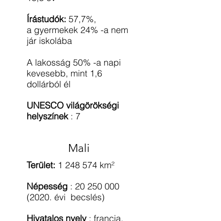
Írástudók:
57,7%,
a gyermekek 24% -a nem
jár iskolába
A lakosság 50% -a napi
kevesebb, mint 1,6
dollárból él
UNESCO világörökségi
helyszínek
: 7
Mali
Terület:
1 248 574
km²
Népesség
:
20 250 000
(2020
. évi becslés)
Hivatalos nyelv
: francia,