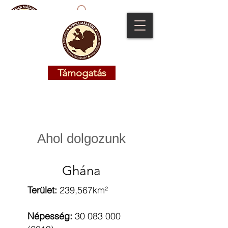
Támogatás
Támogatás
Ahol dolgozunk
Ghána
Terület:
239,567km²
Népesség:
30 083
000