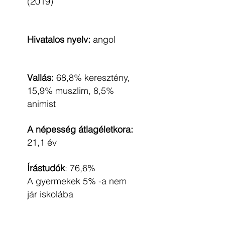
(2019)
Hivatalos nyelv:
angol
Vallás:
68,8% keresztény,
15,9% muszlim, 8,5%
animist
A népesség átlagéletkora:
21,1 év
Írástudók
: 76,6%
A gyermekek 5% -a nem
jár iskolába