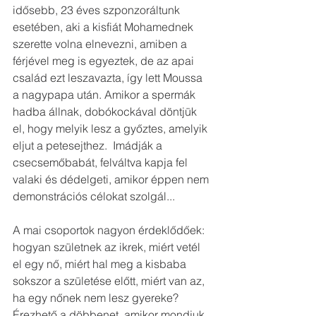
idősebb, 23 éves szponzoráltunk 
esetében, aki a kisfiát Mohamednek 
szerette volna elnevezni, amiben a 
férjével meg is egyeztek, de az apai 
család ezt leszavazta, így lett Moussa 
a nagypapa után. Amikor a spermák 
hadba állnak, dobókockával döntjük 
el, hogy melyik lesz a győztes, amelyik 
eljut a petesejthez.  Imádják a 
csecsemőbabát, felváltva kapja fel 
valaki és dédelgeti, amikor éppen nem 
demonstrációs célokat szolgál...
A mai csoportok nagyon érdeklődőek: 
hogyan születnek az ikrek, miért vetél 
el egy nő, miért hal meg a kisbaba 
sokszor a születése előtt, miért van az, 
ha egy nőnek nem lesz gyereke? 
Érezhető a döbbenet, amikor mondjuk, 