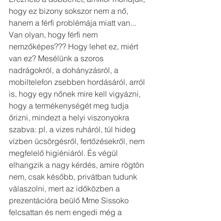
hogy ez bizony sokszor nem a nő, 
hanem a férfi problémája miatt van... 
Van olyan, hogy férfi nem 
nemzőképes??? Hogy lehet ez, miért 
van ez? Mesélünk a szoros 
nadrágokról, a dohányzásról, a 
mobiltelefon zsebben hordásáról, arról 
is, hogy egy nőnek mire kell vigyázni, 
hogy a termékenységét meg tudja 
őrizni, mindezt a helyi viszonyokra 
szabva: pl. a vizes ruháról, túl hideg 
vízben ücsörgésről, fertőzésekről, nem 
megfelelő higiéniáról. És végül 
elhangzik a nagy kérdés, amire rögtön 
nem, csak később, privátban tudunk 
válaszolni, mert az időközben a 
prezentációra beülő Mme Sissoko 
felcsattan és nem engedi még a 