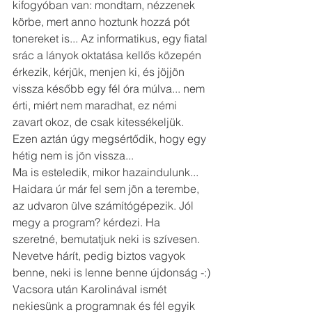
kifogyóban van: mondtam, nézzenek 
körbe, mert anno hoztunk hozzá pót 
tonereket is... Az informatikus, egy fiatal 
srác a lányok oktatása kellős közepén 
érkezik, kérjük, menjen ki, és jöjjön 
vissza később egy fél óra múlva... nem 
érti, miért nem maradhat, ez némi 
zavart okoz, de csak kitessékeljük. 
Ezen aztán úgy megsértődik, hogy egy 
hétig nem is jön vissza...
Ma is esteledik, mikor hazaindulunk... 
Haidara úr már fel sem jön a terembe, 
az udvaron ülve számítógépezik. Jól 
megy a program? kérdezi. Ha 
szeretné, bemutatjuk neki is szívesen. 
Nevetve hárít, pedig biztos vagyok 
benne, neki is lenne benne újdonság -:)
Vacsora után Karolinával ismét 
nekiesünk a programnak és fél egyik 