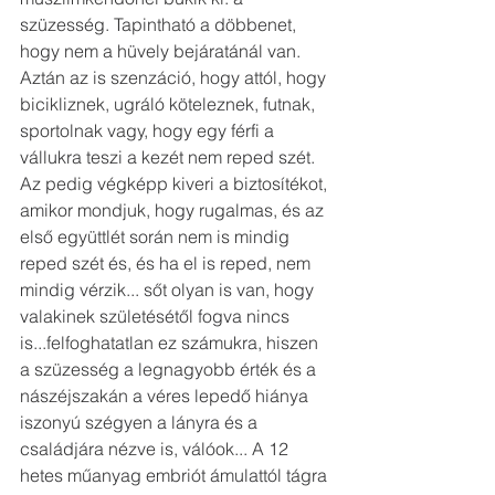
szüzesség. Tapintható a döbbenet, 
hogy nem a hüvely bejáratánál van. 
Aztán az is szenzáció, hogy attól, hogy 
bicikliznek, ugráló köteleznek, futnak, 
sportolnak vagy, hogy egy férfi a 
vállukra teszi a kezét nem reped szét. 
Az pedig végképp kiveri a biztosítékot, 
amikor mondjuk, hogy rugalmas, és az 
első együttlét során nem is mindig 
reped szét és, és ha el is reped, nem 
mindig vérzik... sőt olyan is van, hogy 
valakinek születésétől fogva nincs 
is...felfoghatatlan ez számukra, hiszen 
a szüzesség a legnagyobb érték és a 
nászéjszakán a véres lepedő hiánya 
iszonyú szégyen a lányra és a 
családjára nézve is, válóok... A 12 
hetes műanyag embriót ámulattól tágra 