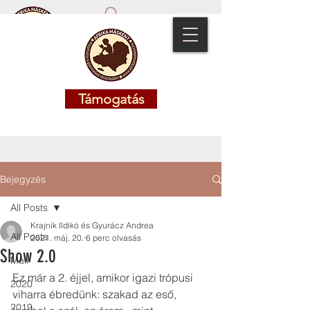
Támogatás
Támogatás
Bejegyzés
All Posts
Krajnik Ildikó és Gyurácz Andrea
All Posts
2021. máj. 20.
6 perc olvasás
Show 2.0
Mali
Ez már a 2. éjjel, amikor igazi trópusi 
2020
viharra ébredünk: szakad az eső, 
2019