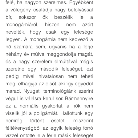
felé, ha nagyon szerelmes. Egyébként 
a vőlegény családja nagy befolyással 
bír, sokszor ők beszélik le a 
monogámiáról, hiszen nem azért 
nevelték, hogy csak egy felesége 
legyen. A monogámia nem kedvező a 
nő számára sem, ugyanis ha a férje 
néhány év múlva meggondolja magát, 
és a nagy szerelem elmúltával mégis 
szeretne egy második feleséget, ezt 
pedig mivel hivatalosan nem teheti 
meg, elhagyja az elsőt, aki így egyedül 
marad. Nyugati terminológiánk szerint 
végül is válásra kerül sor. Bármennyire 
ez a normális gyakorlat, a nők nem 
viselik jól a poligámiát. Hallottunk egy 
nemrég történt esetet, miszerint 
féltékenységből az egyik feleség forró 
vízzel öntötte le a férje másik feleségét 