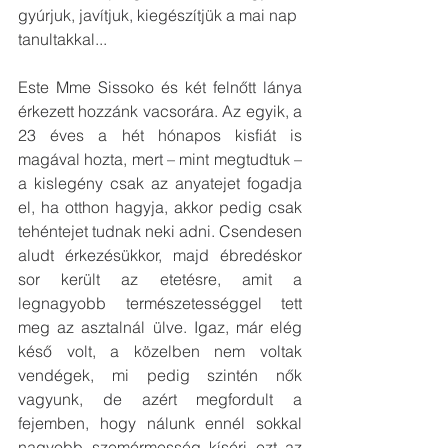
gyúrjuk, javítjuk, kiegészítjük a mai nap 
tanultakkal...
Este Mme Sissoko és két felnőtt lánya 
érkezett hozzánk vacsorára. Az egyik, a 
23 éves a hét hónapos kisfiát is 
magával hozta, mert – mint megtudtuk – 
a kislegény csak az anyatejet fogadja 
el, ha otthon hagyja, akkor pedig csak 
tehéntejet tudnak neki adni. Csendesen 
aludt érkezésükkor, majd ébredéskor 
sor került az etetésre, amit a 
legnagyobb természetességgel tett 
meg az asztalnál ülve. Igaz, már elég 
késő volt, a közelben nem voltak 
vendégek, mi pedig szintén nők 
vagyunk, de azért megfordult a 
fejemben, hogy nálunk ennél sokkal 
nagyobb szemérmesség kíséri ezt az 