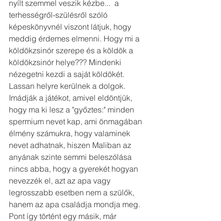
nyílt szemmel veszik kézbe...  a 
terhességről-szülésről szóló 
képeskönyvnél viszont látjuk, hogy 
meddig érdemes elmenni. Hogy mi a 
köldökzsinór szerepe és a köldök a 
köldökzsinór helye??? Mindenki 
nézegetni kezdi a saját köldökét. 
Lassan helyre kerülnek a dolgok. 
Imádják a játékot, amivel eldöntjük, 
hogy ma ki lesz a "győztes:" minden 
spermium nevet kap, ami önmagában 
élmény számukra, hogy valaminek 
nevet adhatnak, hiszen Maliban az 
anyának szinte semmi beleszólása 
nincs abba, hogy a gyerekét hogyan 
nevezzék el, azt az apa vagy 
legrosszabb esetben nem a szülők, 
hanem az apa családja mondja meg. 
Pont így történt egy másik, már 