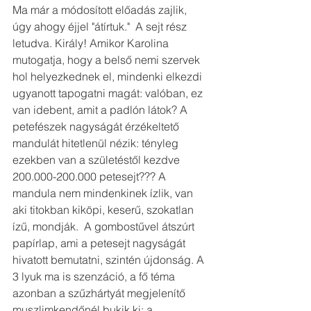
Ma már a módosított előadás zajlik, 
úgy ahogy éjjel "átírtuk."  A sejt rész 
letudva. Király! Amikor Karolina 
mutogatja, hogy a belső nemi szervek 
hol helyezkednek el, mindenki elkezdi 
ugyanott tapogatni magát: valóban, ez 
van idebent, amit a padlón látok? A 
petefészek nagyságát érzékeltető 
mandulát hitetlenül nézik: tényleg 
ezekben van a születéstől kezdve 
200.000-200.000 petesejt??? A 
mandula nem mindenkinek ízlik, van 
aki titokban kiköpi, keserű, szokatlan 
ízű, mondják.  A gombostűvel átszúrt 
papírlap, ami a petesejt nagyságát 
hivatott bemutatni, szintén újdonság. A 
3 lyuk ma is szenzáció, a fő téma 
azonban a szűzhártyát megjelenítő 
muszlimkendőnél bukik ki: a 