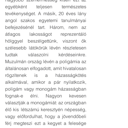
egyébként teljesen természetes 
tevékenységet. A másik, 20 éves lány 
angol szakos egyetemi tanulmányai 
befejezésénél tart. Három, nem az 
átlagos lakosságot reprezentáló 
hölggyel beszélgettünk, viszont ők 
szélesebb látókörük lévén részletesen 
tudtak válaszolni kérdéseinkre. 
Muzulmán ország lévén a poligámia az 
általánosan elfogadott, amit hivatalosan 
rögzítenek is a házasságkötés 
alkalmával, amikor a pár nyilatkozik, 
poligám vagy monogám házasságban 
fognak-e élni. Nagyon kevesen 
választják a monogámiát: az országban 
élő kis létszámú keresztyén népesség, 
vagy előfordulhat, hogy a jövendőbeli 
férj megteszi ezt a kegyet a felesége 