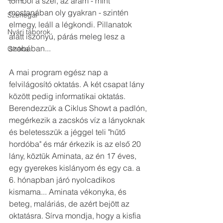
tombol a szél, az áram - mint 
mostanában oly gyakran - szintén 
Szenegál
elmegy, leáll a légkondi. Pillanatok 
Nyári táborok
alatt iszonyú, párás meleg lesz a 
szobában...
Ghána
A mai program egész nap a 
felvilágosító oktatás. A két csapat lány 
között pedig informatikai oktatás. 
Berendezzük a Ciklus Showt a padlón, 
megérkezik a zacskós víz a lányoknak 
és beletesszük a jéggel teli "hűtő 
hordóba" és már érkezik is az első 20 
lány, köztük Aminata, az én 17 éves, 
egy gyerekes kislányom és egy ca. a 
6. hónapban járó nyolcadikos 
kismama... Aminata vékonyka, és 
beteg, maláriás, de azért bejött az 
oktatásra. Sírva mondja, hogy a kisfia 