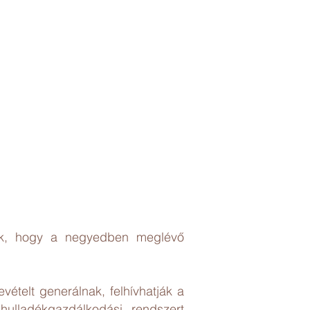
unk, hogy a negyedben meglévő
ételt generálnak, felhívhatják a
hulladékgazdálkodási rendszert