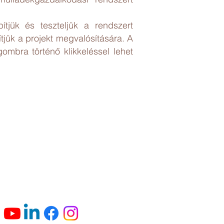
tjük és teszteljük a rendszert
tjük a projekt megvalósítására. A
ombra történő klikkeléssel lehet
Itt is követhetsz minket