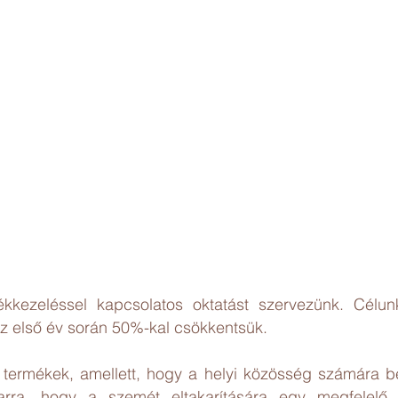
kkezeléssel kapcsolatos oktatást szervezünk. Cél
 első év során 50%-kal csökkentsük.
termékek, amellett, hogy a helyi közösség számára bev
arra, hogy a szemét eltakarítására egy megfelelő 