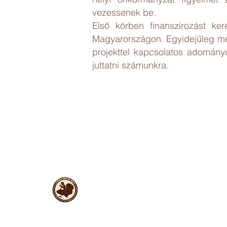
vezessenek be.
Első körben finanszírozást ke
Magyarországon. Egyidejűleg megi
projekttel kapcsolatos adományo
juttatni számunkra.
Hasznos
információk
Adatvédelem
Rólunk