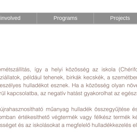
z
Programok
Projektek
1%
involved
Programs
Projects
étszállítás, így a helyi közösség az iskola (Chérifou
iállatok, például tehenek, birkák kecskék, a szemétb
zélyes hulladékot esznek. Ha a közösség olyan növén
erül kapcsolatba, az negatív hatást gyakorolhat az egés
újrahasznosítható műanyag hulladék összegyűjtése é
omban értékesíthető végtermék vagy félkész termék ké
sséget és az iskolásokat a megfelelő hulladékkezelés els