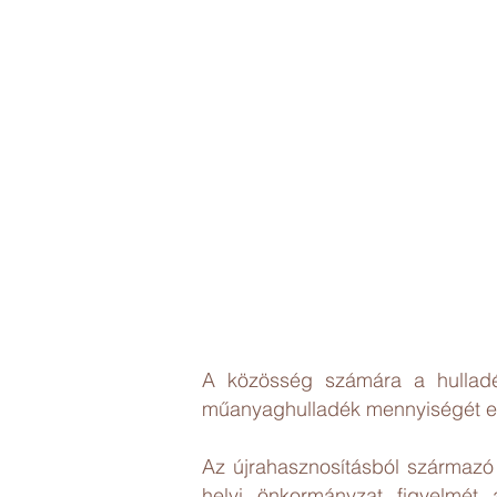
A közösség számára a hulladé
műanyaghulladék mennyiségét ez
Az újrahasznosításból származó 
helyi önkormányzat figyelmét 