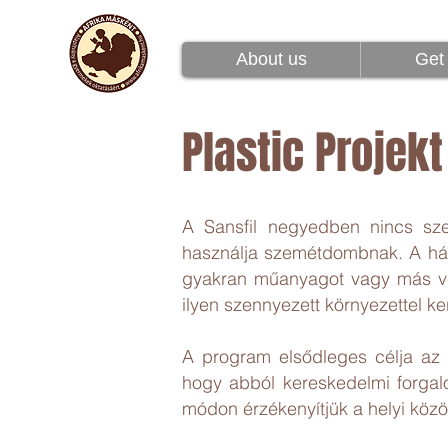
Rólunk
Csatlakoz
About us
Get 
Plastic Projekt
A Sansfil negyedben nincs szem
használja szemétdombnak. A ház
gyakran műanyagot vagy más ves
ilyen szennyezett környezettel k
A program elsődleges célja az 
hogy abból kereskedelmi forgal
módon érzékenyítjük a helyi közö