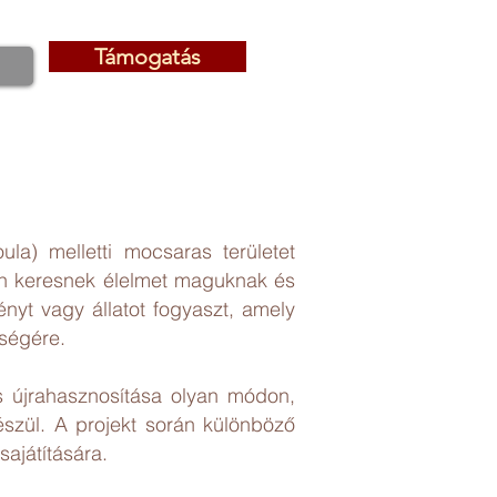
Támogatás
Támogatás
la) melletti mocsaras területet
en keresnek élelmet maguknak és
yt vagy állatot fogyaszt, amely
zségére.
s újrahasznosítása olyan módon,
szül. A projekt során különböző
ajátítására.