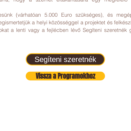
resünk (várhatóan 5.000 Euro szükséges), és megépí
smertetjük a helyi közösséggel a projektet és felkészí
kat a lenti vagy a fejlécben lévő Segíteni szeretnék g
Segíteni szeretnék
Vissza a Programokhoz
Kapcsolat
Kerepesi út 78 B, 1. III / 2, 1148 Budapest,
Magyarország