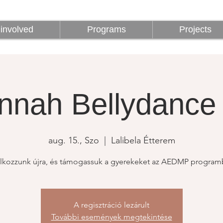
z
Programok
Projektek
1%
involved
Programs
Projects
nnah Bellydance 
aug. 15., Szo
  |  
Lalibela Étterem
álkozzunk újra, és támogassuk a gyerekeket az AEDMP program
A regisztráció lezárult
További események megtekintése