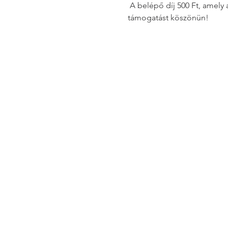
 A belépő díj 500 Ft, amely a bamakoi AEDMP program gyermekeinek támogatására kerül. Minden további 
támogatást köszönün!