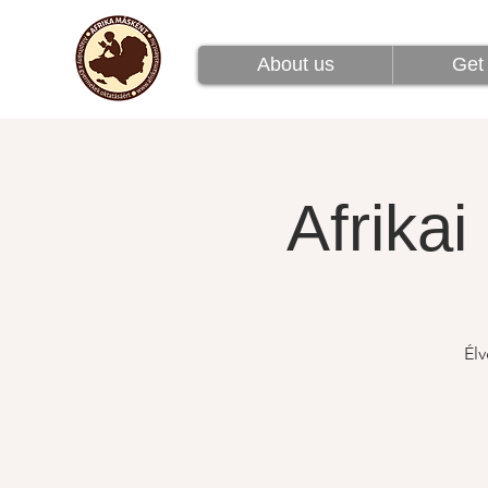
Rólunk
Csatlakoz
About us
Get 
Afrikai
Élv