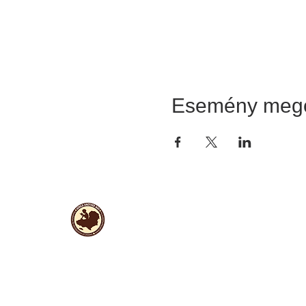
Esemény meg
Hasznos
információk
Adatvédelem
Rólunk
Alapító okirat és éves beszámolók
Hírlevél feliratkozás