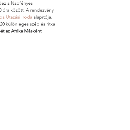
ndez a Napfényes 
0 óra között. A rendezvény 
ba Utazási Iroda 
alapítója. 
 20 különleges szép és ritka 
át az Afrika Másként 