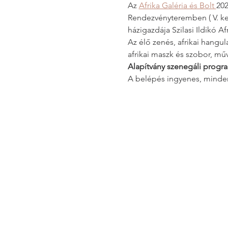
Az 
Afrika Galéria és Bolt 
202
Rendezvényteremben ( V. kerü
házigazdája Szilasi Ildikó Af
Az élő zenés, afrikai hangul
afrikai maszk és szobor, műv
Alapítvány szenegáli progra
A belépés ingyenes, minden