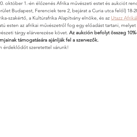
0. október 1.-én élőzenés Afrika művészeti estet és aukciót re
let Budapest, Ferenciek tere 2, bejárat a Curia utca felől) 18-2
rika-szakértő, a Kultúrafrika Alapítvány elnöke, és az 
Utazz Afriká
atú esten az afrikai művészetről fog egy előadást tartani, melyet
észeti tárgy elárverezése követ. 
Az aukción befolyt összeg 10%-
mjainak támogatására ajánlják fel a szervezők.
 érdeklődőt szeretettel várunk!