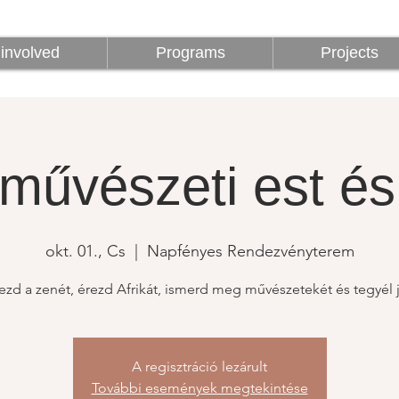
z
Programok
Projektek
1%
involved
Programs
Projects
 művészeti est é
okt. 01., Cs
  |  
Napfényes Rendezvényterem
ezd a zenét, érezd Afrikát, ismerd meg művészetekét és tegyél 
A regisztráció lezárult
További események megtekintése