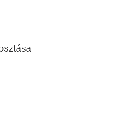
osztása
Kapcsolat
Kerepesi út 78 B, 1. III / 2, 1148 Budapest,
Magyarország
info@afrikamaskent.hu