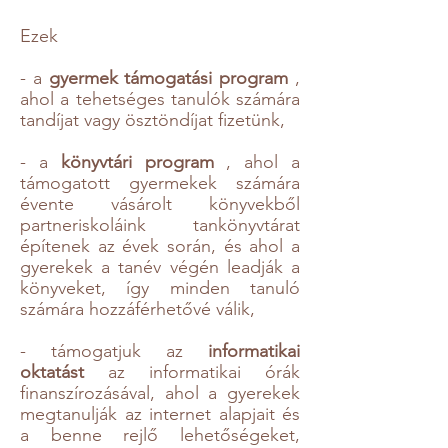
Ezek
- a
g
yermek támogatási program
,
ahol a tehetséges tanulók számára
tandíjat vagy ösztöndíjat fizetünk,
- a
könyvtári program
, ahol a
támogatott gyermekek számára
évente vásárolt könyvekből
partneriskoláink tankönyvtárat
építenek az évek során, és ahol a
gyerekek a tanév végén leadják a
könyveket, így minden tanuló
számára hozzáférhetővé válik,
- támogatjuk az
informatikai
oktatást
az informatikai órák
finanszírozásával, ahol a gyerekek
megtanulják az internet alapjait és
a benne rejlő lehetőségeket,