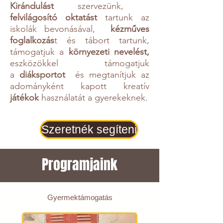
Kirándulás
t
szervezünk,
felvilágosító oktatást
tartunk az
iskolák bevonásával,
kézműves
foglalkozás
t és
tábort tartunk,
támogatjuk a
környezeti nevelés
t,
eszközökkel támogatjuk
a
diáksportot
és megtanítjuk az
adományként kapott kreatív
j
átékok
használatát a gyerekeknek.
Szeretnék segíteni
Programjaink
Gyermektámogatás