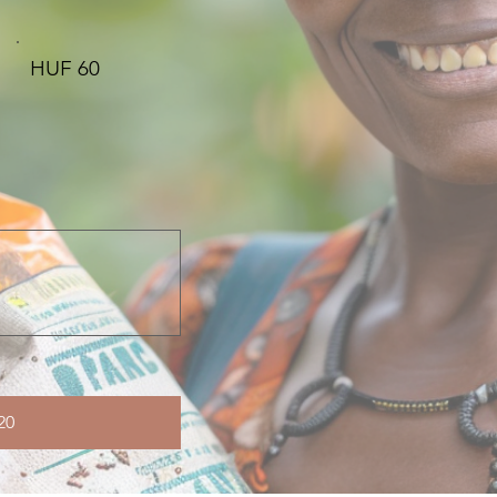
HUF 60
20