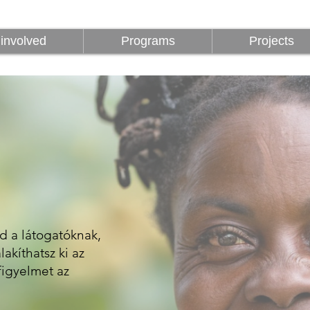
z
Programok
Projektek
1%
involved
Programs
Projects
od a látogatóknak,
akíthatsz ki az
figyelmet az