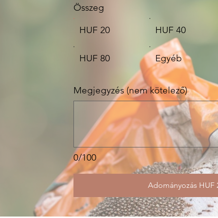
Összeg
HUF 20
HUF 40
HUF 80
Egyéb
Megjegyzés (nem kötelező)
0/100
Adományozás HUF 