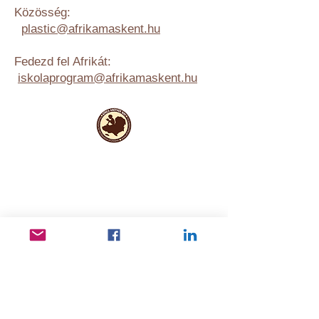
Közösség:
plastic@afrikamaskent.hu
Fedezd fel Afrikát:
iskolaprogram@afrikamaskent.hu
Hasznos
információk
Adatvédelem
Rólunk
Alapító okirat és éves beszámolók
Hírlevél feliratkozás
Kapcsolat
Kerepesi út 78 B, 1. III / 2, 1148 Budapest,
Magyarország
info@afrikamaskent.hu