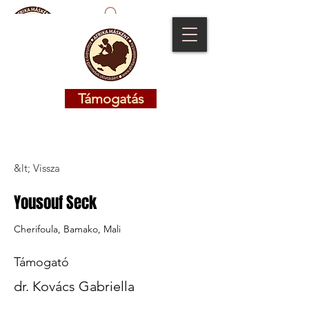
Támogatás
Támogatás
&lt; Vissza
Yousouf Seck
Cherifoula, Bamako, Mali
Támogató
dr. Kovács Gabriella