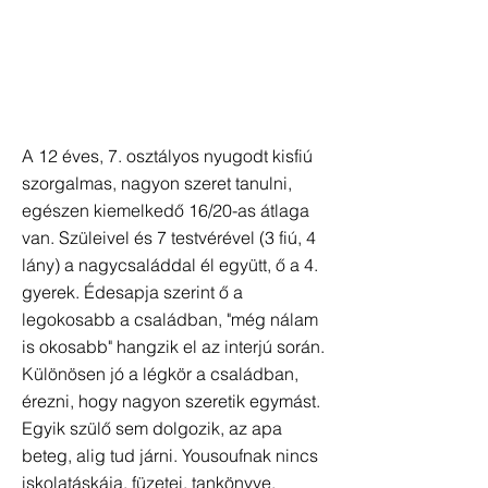
A 12 éves, 7. osztályos nyugodt kisfiú
szorgalmas, nagyon szeret tanulni,
egészen kiemelkedő 16/20-as átlaga
van. Szüleivel és 7 testvérével (3 fiú, 4
lány) a nagycsaláddal él együtt, ő a 4.
gyerek. Édesapja szerint ő a
legokosabb a családban, "még nálam
is okosabb" hangzik el az interjú során.
Különösen jó a légkör a családban,
érezni, hogy nagyon szeretik egymást.
Egyik szülő sem dolgozik, az apa
beteg, alig tud járni. Yousoufnak nincs
iskolatáskája, füzetei, tankönyve,