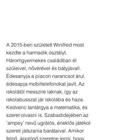
A 2015-ben született Winifred most
kezdte a harmadik osztályt.
Háromgyermekes családban él
szüleivel, nővérével és bátyjávall.
Édesanyja a piacon narancsot árul,
édesapja mobiltelefonokat javít. Az
iskolától messzire laknak, így az
iskolabusszal jár iskolába és haza.
Kedvenc tantárgya a matematika, és
szeret olvasni is. Szabadidejében az
’ampey’ nevű ugrálós, éneklős játékot
szereti játszania barátaival. Amikor
felnő, ápolónő szeretne lenni, hogy