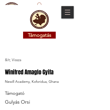
Támogatás
Támogatás
&lt; Vissza
Winifred Amaglo Gyifa
Newill Academy, Koforidua, Ghana
Támogató
Gulyás Orsi