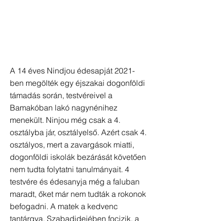
A 14 éves Nindjou édesapját 2021-
ben megölték egy éjszakai dogonföldi
támadás során, testvéreivel a
Bamakóban lakó nagynénihez
menekült. Ninjou még csak a 4.
osztályba jár, osztályelső. Azért csak 4.
osztályos, mert a zavargások miatti,
dogonföldi iskolák bezárását követően
nem tudta folytatni tanulmányait. 4
testvére és édesanyja még a faluban
maradt, őket már nem tudták a rokonok
befogadni. A matek a kedvenc
tantárgya. Szabadidejében focizik, a