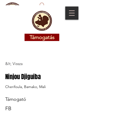
Támogatás
Támogatás
&lt; Vissza
Ninjou Djiguiba
Cherifoula, Bamako, Mali
Támogató
FB