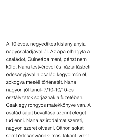
A 10 éves, negyedikes kislány anyja
nagycsaládjával él. Az apa elhagyta a
családot, Guineába ment, pénzt nem
küld. Nana testvérével és háztartásbeli
édesanyjával a család kegyelmén él,
zokogva meséli történetét. Nana
nagyon jól tanul- 7/10-10/10-es
osztályzatok sorjáznak a füzetében.
Csak egy rongyos matekkönyve van. A
család saját bevallása szerint eleget
tud enni. Nana az irodalmat szereti,
nagyon szeret olvasni. Otthon sokat
segít édesanyjának: mos, takarít, vizet