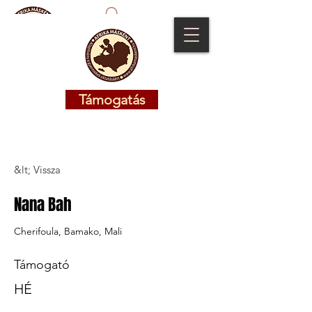
Támogatás
Támogatás
&lt; Vissza
Nana Bah
Cherifoula, Bamako, Mali
Támogató
HÉ