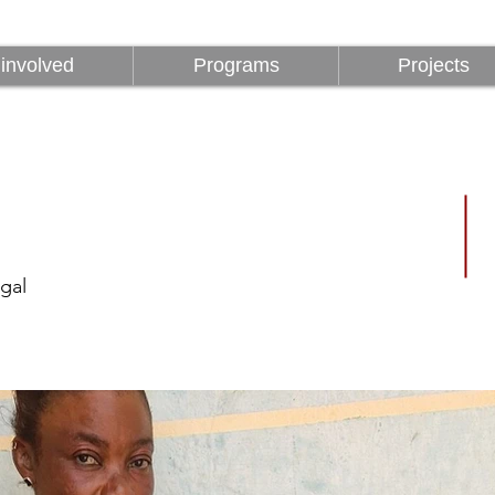
z
Programok
Projektek
1%
involved
Programs
Projects
gal