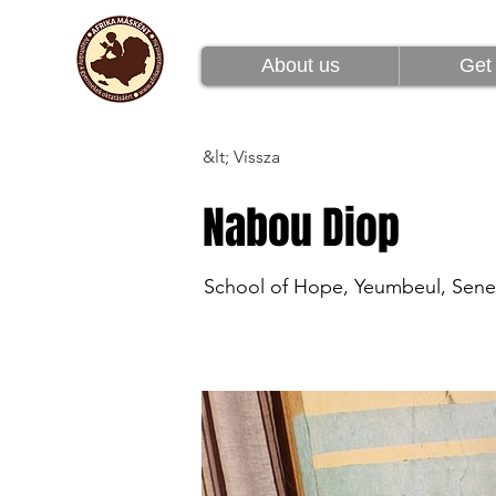
Rólunk
Csatlakoz
About us
Get 
&lt; Vissza
Nabou Diop
School of Hope, Yeumbeul, Sene