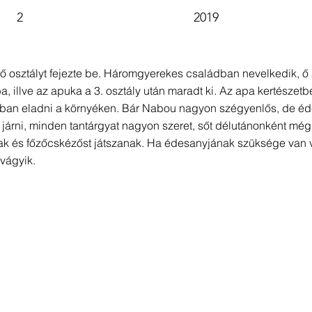
2
2019
lső osztályt fejezte be. Háromgyerekes családban nevelkedik, 
ába, illve az apuka a 3. osztály után maradt ki. Az apa kertésze
bban eladni a környéken. Bár Nabou nagyon szégyenlős, de éde
 járni, minden tantárgyat nagyon szeret, sőt délutánonként még 
ak és főzőcskézőst játszanak. Ha édesanyjának szüksége van v
 vágyik.