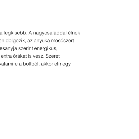
ő a legkisebb. A nagycsaláddal élnek
tben dolgozik, az anyuka mosószert
sanyja szerint energikus,
extra órákat is vesz. Szeret
alamire a boltból, akkor elmegy