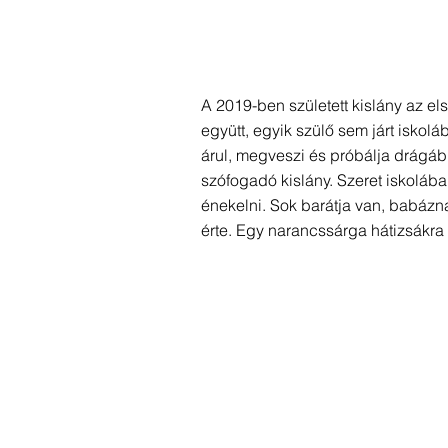
A 2019-ben született kislány az e
együtt, egyik szülő sem járt iskol
árul, megveszi és próbálja drágá
szófogadó kislány. Szeret iskolába
énekelni. Sok barátja van, babázn
érte. Egy narancssárga hátizsákra