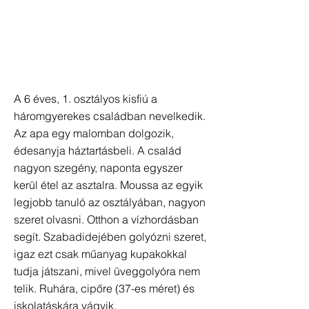
A 6 éves, 1. osztályos kisfiú a
háromgyerekes családban nevelkedik.
Az apa egy malomban dolgozik,
édesanyja háztartásbeli. A család
nagyon szegény, naponta egyszer
kerül étel az asztalra. Moussa az egyik
legjobb tanuló az osztályában, nagyon
szeret olvasni. Otthon a vízhordásban
segít. Szabadidejében golyózni szeret,
igaz ezt csak műanyag kupakokkal
tudja játszani, mivel üveggolyóra nem
telik. Ruhára, cipőre (37-es méret) és
iskolatáskára vágyik.