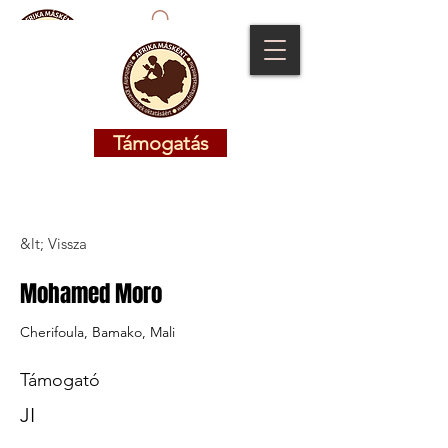
Támogatás
Támogatás
&lt; Vissza
Mohamed Moro
Cherifoula, Bamako, Mali
Támogató
JI