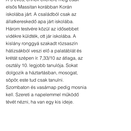
elsős Massitan korábban Korán
iskolába járt. A családból csak az
állatkereskedő apa járt iskolába.
Három testvére közül az idősebbet
vidékre küldték, ott jár iskolába. A
kislány ronggyá szakadt rózsaszín
hátizsákból veszi elő a palatáblát és
krétát szépen ír. 7,33/10 az átlaga, az
osztály 10. legjobb tanulója. Sokat
dolgozik a háztartásban, mosogat,
söpör, este tud csak tanulni.
Szombaton és vasárnap pedig mosnia
kell. Szereti a napelemmel működő
tévét nézni, ha van egy kis ideje.