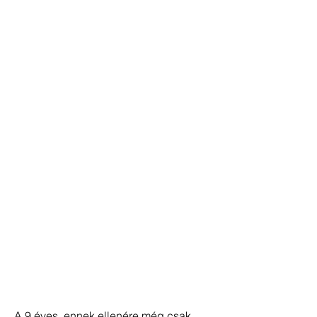
A 9 éves, ennek ellenére még csak