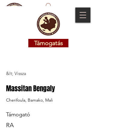
Támogatás
Támogatás
&lt; Vissza
Massitan Bengaly
Cherifoula, Bamako, Mali
Támogató
RA