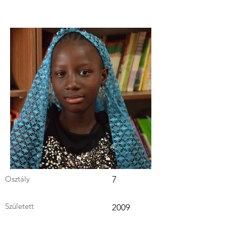
Osztály
7
Született
2009