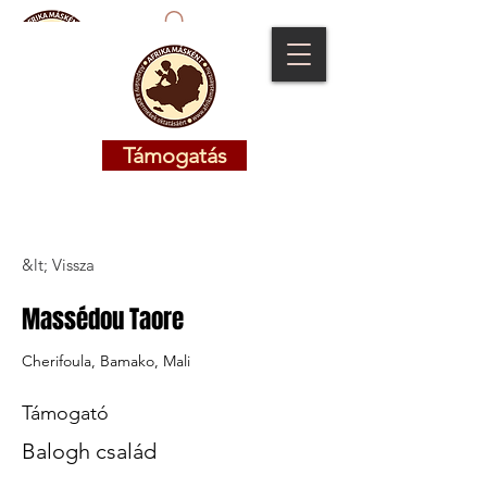
Támogatás
Támogatás
&lt; Vissza
Massédou Taore
Cherifoula, Bamako, Mali
Támogató
Balogh család