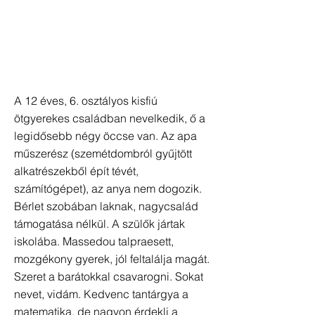
A 12 éves, 6. osztályos kisfiú
ötgyerekes családban nevelkedik, ő a
legidősebb négy öccse van. Az apa
műszerész (szemétdombról gyűjtött
alkatrészekből épít tévét,
számítógépet), az anya nem dogozik.
Bérlet szobában laknak, nagycsalád
támogatása nélkül. A szülők jártak
iskolába. Massedou talpraesett,
mozgékony gyerek, jól feltalálja magát.
Szeret a barátokkal csavarogni. Sokat
nevet, vidám. Kedvenc tantárgya a
matematika, de nagyon érdekli a