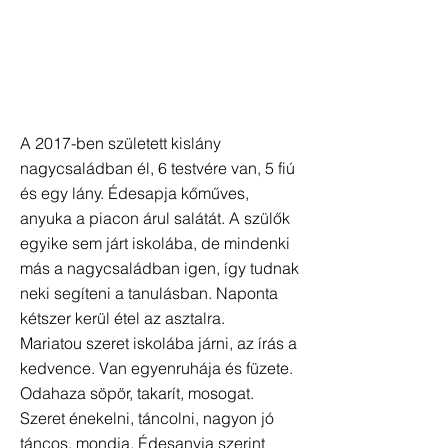
A 2017-ben született kislány
nagycsaládban él, 6 testvére van, 5 fiú
és egy lány. Édesapja kőműves,
anyuka a piacon árul salátát. A szülők
egyike sem járt iskolába, de mindenki
más a nagycsaládban igen, így tudnak
neki segíteni a tanulásban. Naponta
kétszer kerül étel az asztalra.
Mariatou szeret iskolába járni, az írás a
kedvence. Van egyenruhája és füzete.
Odahaza söpör, takarít, mosogat.
Szeret énekelni, táncolni, nagyon jó
táncos, mondja. Édesanyja szerint