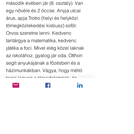
második évében jár (8. osztály). Van
egy nővére és 2 öccse. Anyja utcai
árus, apja Trotro (helyi és helyközi
tömegközlekedési kisbusz) sofőr.
Orvos szeretne lenni. Kedvenc
tantárgya a matematika, kedvenc
játéka a foci. Mivel elég közel laknak
az iskolához, gyalog jár oda. Otthon
segít anyukájának a főzésben és a
házimunkákban. Vágya, hogy méltó
tagja legyen a társadalomnak, és
segíteni akar másokon, másoknak.