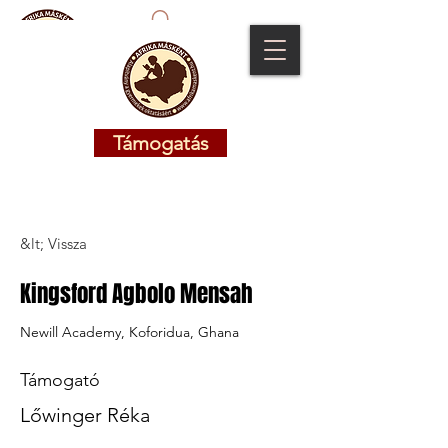
Támogatás
Támogatás
&lt; Vissza
Kingsford Agbolo Mensah
Newill Academy, Koforidua, Ghana
Támogató
Lőwinger Réka