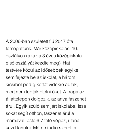
A 2006-ban született fiú 2017 óta
támogattunk. Már középiskolás, 10.
osztályos (azaz a 3 éves középiskola
első osztályát kezdte meg). Hat
testvére közül az idősebbek egyike
sem fejezte be az iskolát, a három
kicsiből pedig kettőt vidékre adtak,
mert nem tudták etetni őket. A papa az
állattelepen dolgozik, az anya faszenet
árul. Egyik szülő sem járt iskolába. Issa
sokat segít otthon, faszenet árul a
mamával, este 6-7 felé végez, utána
kezd tanulni. Még mindig szereti a