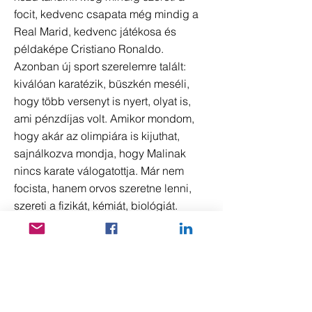
focit, kedvenc csapata még mindig a
Real Marid, kedvenc játékosa és
példaképe Cristiano Ronaldo.
Azonban új sport szerelemre talált:
kiválóan karatézik, büszkén meséli,
hogy több versenyt is nyert, olyat is,
ami pénzdíjas volt. Amikor mondom,
hogy akár az olimpiára is kijuthat,
sajnálkozva mondja, hogy Malinak
nincs karate válogatottja. Már nem
focista, hanem orvos szeretne lenni,
szereti a fizikát, kémiát, biológiát.
Értelmes, mosolygó, jópofa srác,
érdemes őt támogatni!