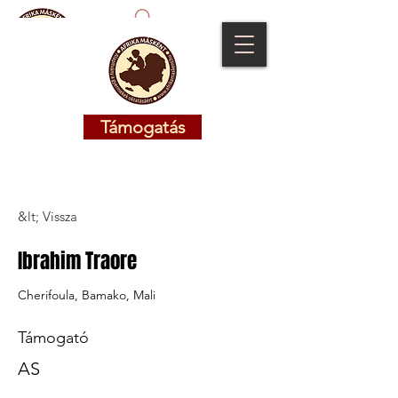
Támogatás
Támogatás
&lt; Vissza
Ibrahim Traore
Cherifoula, Bamako, Mali
Támogató
AS