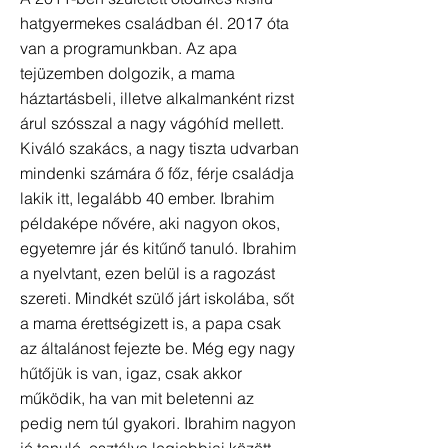
hatgyermekes családban él. 2017 óta
van a programunkban. Az apa
tejüzemben dolgozik, a mama
háztartásbeli, illetve alkalmanként rizst
árul szósszal a nagy vágóhíd mellett.
Kiváló szakács, a nagy tiszta udvarban
mindenki számára ő főz, férje családja
lakik itt, legalább 40 ember. Ibrahim
példaképe nővére, aki nagyon okos,
egyetemre jár és kitűnő tanuló. Ibrahim
a nyelvtant, ezen belül is a ragozást
szereti. Mindkét szülő járt iskolába, sőt
a mama érettségizett is, a papa csak
az általánost fejezte be. Még egy nagy
hűtőjük is van, igaz, csak akkor
működik, ha van mit beletenni az
pedig nem túl gyakori. Ibrahim nagyon