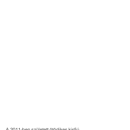
A 2011-ben született ötödikes kisfiú