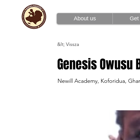
Rólunk
Csatlakoz
About us
Get 
&lt; Vissza
Genesis Owusu 
Newill Academy, Koforidua, Gha