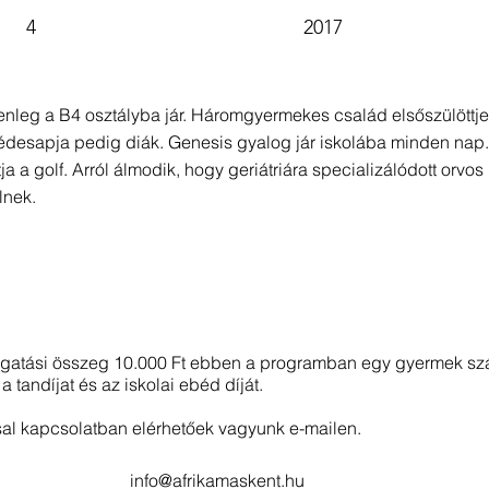
4
2017
enleg a B4 osztályba jár. Háromgyermekes család elsőszülöttje, 
édesapja pedig diák. Genesis gyalog jár iskolába minden nap
 a golf. Arról álmodik, hogy geriátriára specializálódott orvos
lnek.
ogatási összeg 10.000 Ft ebben a programban egy gyermek sz
a tandíjat és az iskolai ebéd díját.
al kapcsolatban elérhetőek vagyunk e-mailen.
info@afrikamaskent.hu