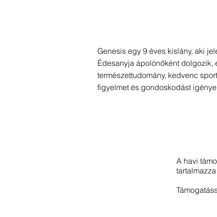
Genesis egy 9 éves kislány, aki jel
Édesanyja ápolónőként dolgozik, 
természettudomány, kedvenc sportja
figyelmet és gondoskodást igénye
A havi tám
tartalmazza 
Támogatáss