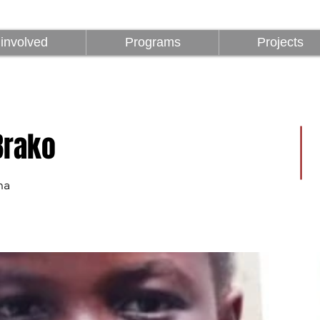
z
Programok
Projektek
1%
involved
Programs
Projects
Brako
na