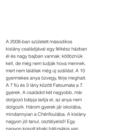
A 2008-ban született másodikos
kislány családjával egy félkész házban
él és nagy bajban vannak: költözniük
kell, de még nem tudják hova mennek,
mert nem találtak még új szállást. A 10
gyermekes anya özvegy, férje meghalt.
A 7 fiú és 3 lány között Fatoumata a 7.
gyerek. A családot két nagyobb, már
dolgozó bátyja tartja el, az anya nem
dolgozik. Három gyerek jár iskolába,
mindannyian a Chérifoulába. A kislány
nagyon jól tanul, osztályelső! Egy
nagyon kopott khaki hátizsákja van,