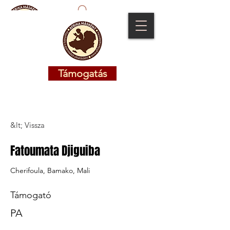
Támogatás
Támogatás
&lt; Vissza
Fatoumata Djiguiba
Cherifoula, Bamako, Mali
Támogató
PA