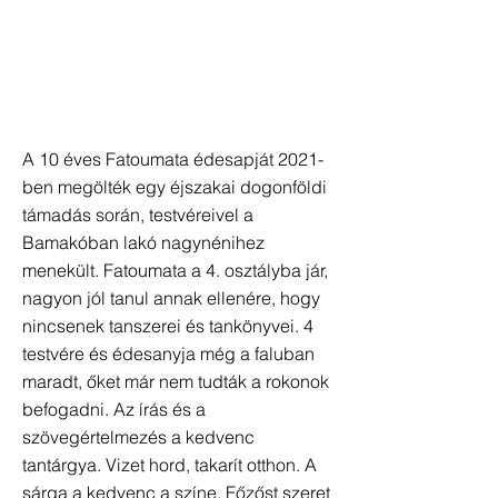
A 10 éves Fatoumata édesapját 2021-
ben megölték egy éjszakai dogonföldi
támadás során, testvéreivel a
Bamakóban lakó nagynénihez
menekült. Fatoumata a 4. osztályba jár,
nagyon jól tanul annak ellenére, hogy
nincsenek tanszerei és tankönyvei. 4
testvére és édesanyja még a faluban
maradt, őket már nem tudták a rokonok
befogadni. Az írás és a
szövegértelmezés a kedvenc
tantárgya. Vizet hord, takarít otthon. A
sárga a kedvenc a színe. Főzőst szeret