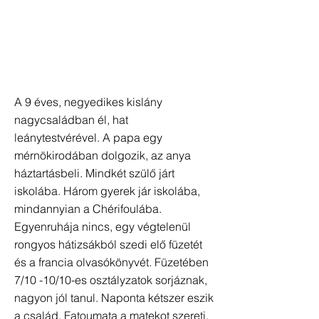
A 9 éves, negyedikes kislány
nagycsaládban él, hat
leánytestvérével. A papa egy
mérnökirodában dolgozik, az anya
háztartásbeli. Mindkét szülő járt
iskolába. Három gyerek jár iskolába,
mindannyian a Chérifoulába.
Egyenruhája nincs, egy végtelenül
rongyos hátizsákból szedi elő füzetét
és a francia olvasókönyvét. Füzetében
7/10 -10/10-es osztályzatok sorjáznak,
nagyon jól tanul. Naponta kétszer eszik
a család. Fatoumata a matekot szereti,