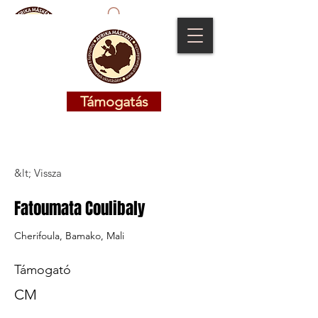
Támogatás
Támogatás
&lt; Vissza
Fatoumata Coulibaly
Cherifoula, Bamako, Mali
Támogató
CM