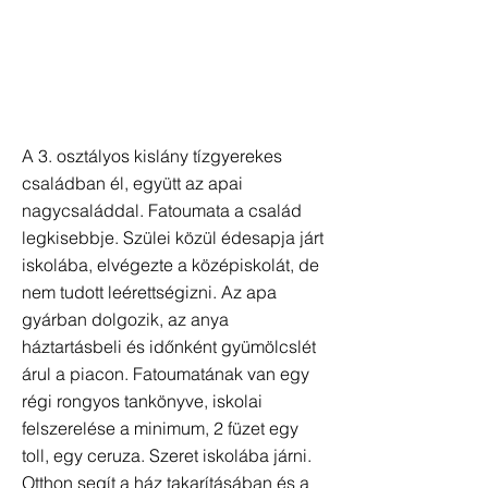
A 3. osztályos kislány tízgyerekes
családban él, együtt az apai
nagycsaláddal. Fatoumata a család
legkisebbje. Szülei közül édesapja járt
iskolába, elvégezte a középiskolát, de
nem tudott leérettségizni. Az apa
gyárban dolgozik, az anya
háztartásbeli és időnként gyümölcslét
árul a piacon. Fatoumatának van egy
régi rongyos tankönyve, iskolai
felszerelése a minimum, 2 füzet egy
toll, egy ceruza. Szeret iskolába járni.
Otthon segít a ház takarításában és a