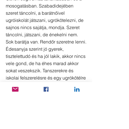
mosogatásban. Szabadidejében
szeret táncolni, a barátnőivel
ugróiskolát játszani, ugrókötelezni, de
sajnos nincs sajátja, mondja. Szeret
táncolni, játszani, de énekelni nem.
Sok barátja van. Rendőr szeretne lenni.
Édesanyja szerint jó gyerek,
tisztelettudó és ha jól lakik, akkor nincs
vele gond, de ha éhes marad akkor
sokat veszekszik. Tanszerekre és
iskolai felszerelésre és egy ugrókötélre
vágyik. Jó tanuló, a 77 fős osztályban a
3 legjobb egyike.