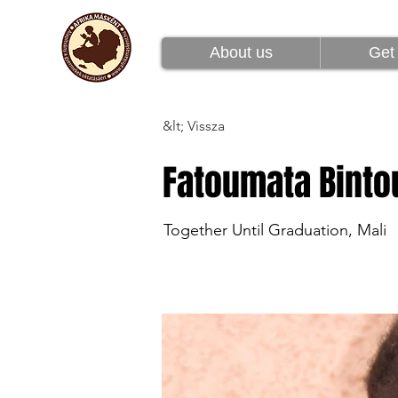
Rólunk
Csatlakoz
About us
Get 
&lt; Vissza
Fatoumata Binto
Together Until Graduation, Mali