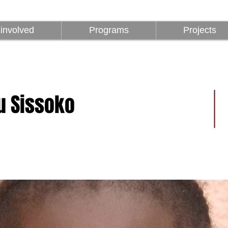
z
Programok
Projektek
1%
involved
Programs
Projects
u Sissoko