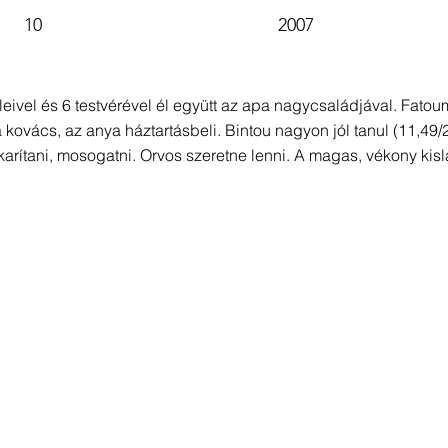
10
2007
üleivel és 6 testvérével él együtt az apa nagycsaládjával. Fatou
 kovács, az anya háztartásbeli. Bintou nagyon jól tanul (11,49/
karítani, mosogatni. Orvos szeretne lenni. A magas, vékony kis