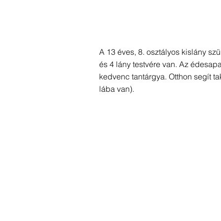
A 13 éves, 8. osztályos kislány sz
és 4 lány testvére van. Az édesapa
kedvenc tantárgya. Otthon segít ta
lába van).