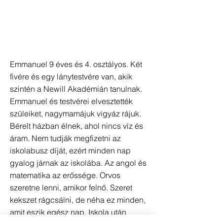
Emmanuel 9 éves és 4. osztályos. Két
fivére és egy lánytestvére van, akik
szintén a Newill Akadémián tanulnak.
Emmanuel és testvérei elvesztették
szüleiket, nagymamájuk vigyáz rájuk.
Bérelt házban élnek, ahol nincs víz és
áram. Nem tudják megfizetni az
iskolabusz díját, ezért minden nap
gyalog járnak az iskolába. Az angol és
matematika az erőssége. Orvos
szeretne lenni, amikor felnő. Szeret
kekszet rágcsálni, de néha ez minden,
amit eszik egész nap. Iskola után