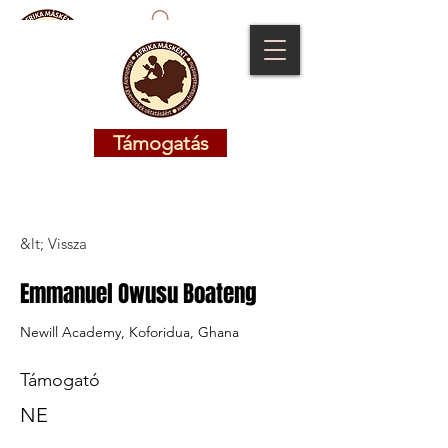
Támogatás
Támogatás
&lt; Vissza
Emmanuel Owusu Boateng
Newill Academy, Koforidua, Ghana
Támogató
NE