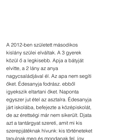
A 2012-ben született másodikos
kislány szülei elváltak. A 3 gyerek
közül ő a legkisebb. Apja a bátyját
elvitte, a 2 lány az anya
nagycsaládjával él. Az apa nem segíti
őket. Édesanyja fodrász. ebből
igyekszik eltartani őket. Naponta
egyszer jut étel az asztalra. Édesanyja
járt iskolába, befejezte a középiskolát,
de az érettségi már nem sikerült. Djata
azt a tantárgyat szereti, amit mi kis
szerepjátéknak hívunk: kis történeteket
tanulnak meg és mondanak fel, így