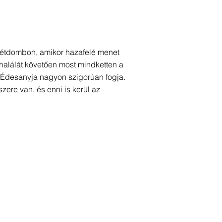
emétdombon, amikor hazafelé menet
e halálát követően most mindketten a
 Édesanyja nagyon szigorúan fogja.
szere van, és enni is kerül az