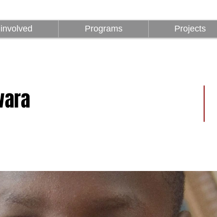
z
Programok
Projektek
1%
involved
Programs
Projects
wara