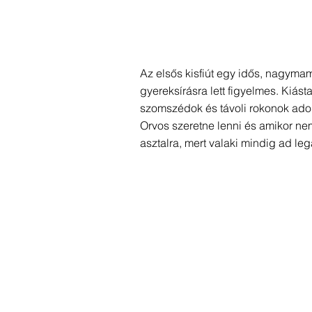
Az elsős kisfiút egy idős, nagyma
gyereksírásra lett figyelmes. Kiás
szomszédok és távoli rokonok ado
Orvos szeretne lenni és amikor nem 
asztalra, mert valaki mindig ad l