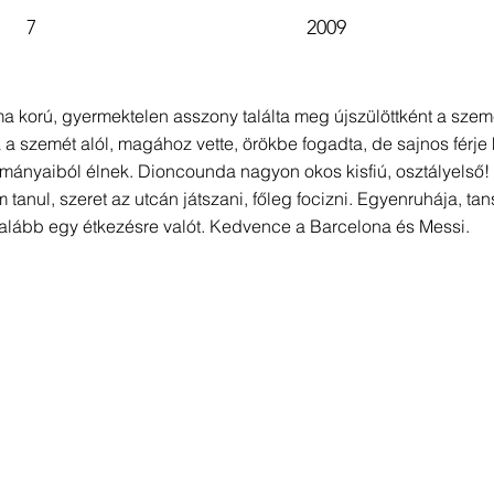
7
2009
ma korú, gyermektelen asszony találta meg újszülöttként a sz
ta a szemét alól, magához vette, örökbe fogadta, de sajnos férj
mányaiból élnek. Dioncounda nagyon okos kisfiú, osztályelső!
tanul, szeret az utcán játszani, főleg focizni. Egyenruhája, tan
egalább egy étkezésre valót. Kedvence a Barcelona és Messi.