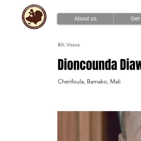
Rólunk
Csatlakoz
About us
Get 
&lt; Vissza
Dioncounda Dia
Cherifoula, Bamako, Mali