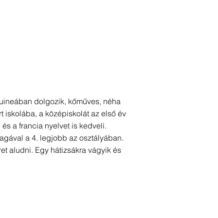
 Guineában dolgozik, kőműves, néha
 iskolába, a középiskolát az első év
és a francia nyelvet is kedveli.
tlagával a 4. legjobb az osztályában.
t aludni. Egy hátizsákra vágyik és