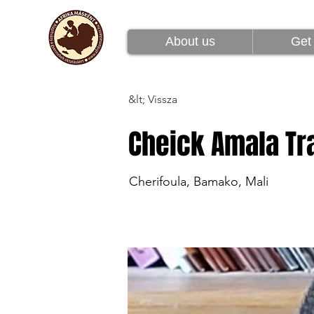
Rólunk
Csatlakoz
About us
Get 
&lt; Vissza
Cheick Amala Tr
Cherifoula, Bamako, Mali