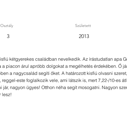
Osztály
Született
3
2013
 kisfiú kétgyerekes családban nevelkedik. Az írástudatlan apa
 a piacon árul apróbb dolgokat a megélhetés érdekében. Ő járt
en a nagycsalád segíti őket. A határozott kisfiú olvasni szeret, 
reggel-este foglalkozik vele, ami látszik is, mert 7,22-/10-es á
 jár, nagyon ügyes! Otthon néha segít mosogatni. Nagyon szere
 lesz!