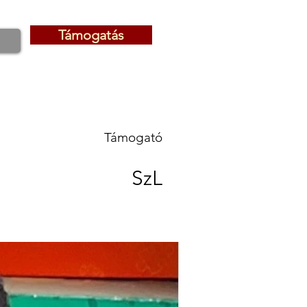
Támogatás
Támogatás
Támogató
SzL