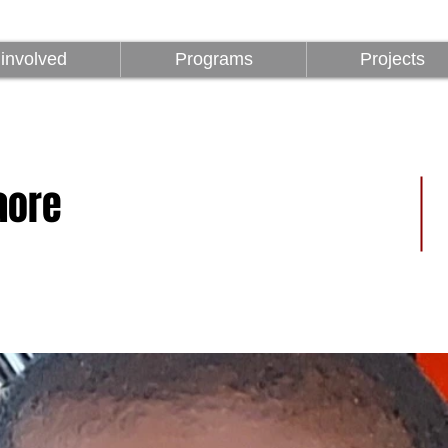
z
Programok
Projektek
1%
involved
Programs
Projects
aore