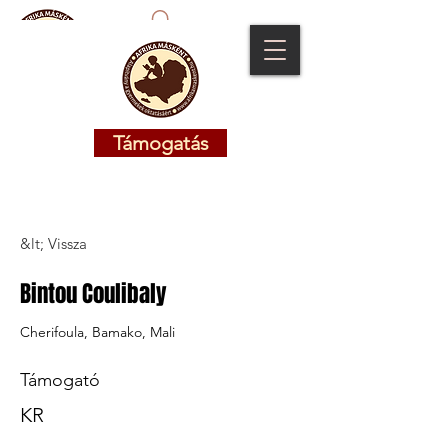
Támogatás
Támogatás
&lt; Vissza
Bintou Coulibaly
Cherifoula, Bamako, Mali
Támogató
KR