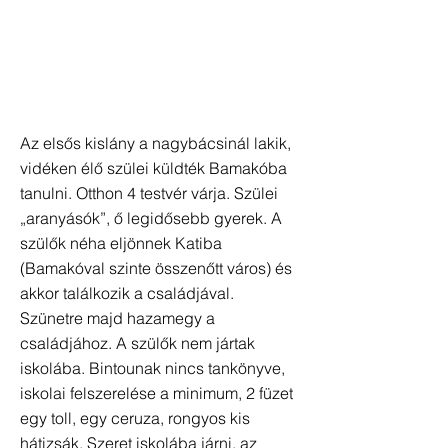
Az elsős kislány a nagybácsinál lakik,
vidéken élő szülei küldték Bamakóba
tanulni. Otthon 4 testvér várja. Szülei
„aranyásók”, ő legidősebb gyerek. A
szülők néha eljönnek Katiba
(Bamakóval szinte összenőtt város) és
akkor találkozik a családjával.
Szünetre majd hazamegy a
családjához. A szülők nem jártak
iskolába. Bintounak nincs tankönyve,
iskolai felszerelése a minimum, 2 füzet
egy toll, egy ceruza, rongyos kis
hátizsák. Szeret iskolába járni, az