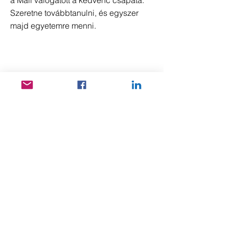
a Mali válogatott a kedvenc csapata.
Szeretne továbbtanulni, és egyszer
majd egyetemre menni.