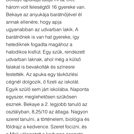
három volt feleségtől 16 gyereke van.
Bekaye az anyukája barátnőjével él
annak ellenére, hogy apja
ugyanabban az udvarban lakik. A
barátnőnek is van hat gyereke, így
hetediknek fogadta magához a
hatodikos kisfiút. Egy szűk, rendezett
udvarban laknak, ahol még a külső
falakat is bevakolták és színesre
festették. Az apuka egy távközlési
cégnél dolgozik, ő fizeti az iskolát.
Egyik szülő sem járt iskolába. Naponta
egyszer, meglehetősen szűkösen
esznek. Bekaye a 2. legjobb tanuló az
osztályban, 8,25/10 az átlaga. Nagyon
szeret tanulni, a történelem, biológia és
földrajz a kedvence. Szeret focizni, és