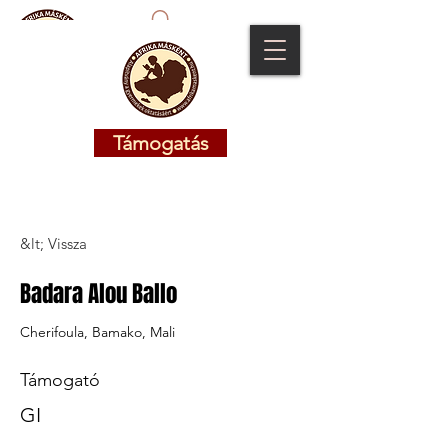
Támogatás
Támogatás
&lt; Vissza
Badara Alou Ballo
Cherifoula, Bamako, Mali
Támogató
GI