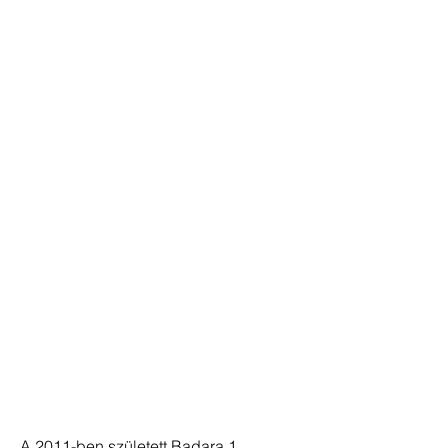
A 2011-ben született Badara 1.