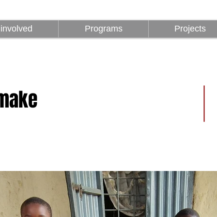
z
Programok
Projektek
1%
involved
Programs
Projects
amake