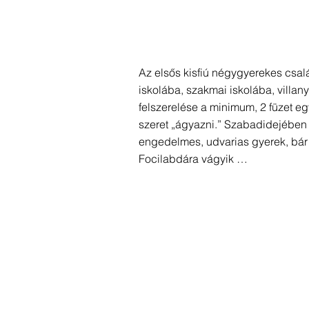
Az elsős kisfiú négygyerekes csal
iskolába, szakmai iskolába, villan
felszerelése a minimum, 2 füzet egy
szeret „ágyazni.” Szabadidejében s
engedelmes, udvarias gyerek, bár 
Focilabdára vágyik …