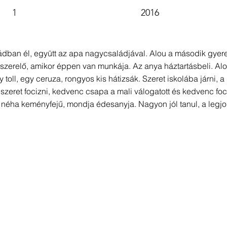
1
2016
ádban él, együtt az apa nagycsaládjával. Alou a második gyere
yszerelő, amikor éppen van munkája. Az anya háztartásbeli. Alo
 toll, egy ceruza, rongyos kis hátizsák. Szeret iskolába járni, 
zeret focizni, kedvenc csapa a mali válogatott és kedvenc foci
néha keményfejű, mondja édesanyja. Nagyon jól tanul, a legjob