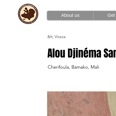
Rólunk
Csatlakoz
About us
Get 
&lt; Vissza
Alou Djinéma S
Cherifoula, Bamako, Mali