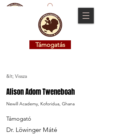
Támogatás
Támogatás
&lt; Vissza
Alison Adom Tweneboah
Newill Academy, Koforidua, Ghana
Támogató
Dr. Löwinger Máté