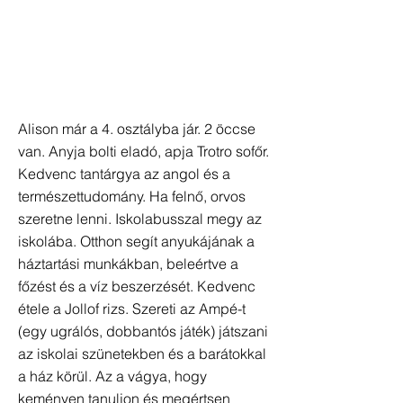
Alison már a 4. osztályba jár. 2 öccse
van. Anyja bolti eladó, apja Trotro sofőr.
Kedvenc tantárgya az angol és a
természettudomány. Ha felnő, orvos
szeretne lenni. Iskolabusszal megy az
iskolába. Otthon segít anyukájának a
háztartási munkákban, beleértve a
főzést és a víz beszerzését. Kedvenc
étele a Jollof rizs. Szereti az Ampé-t
(egy ugrálós, dobbantós játék) játszani
az iskolai szünetekben és a barátokkal
a ház körül. Az a vágya, hogy
keményen tanuljon és megértsen