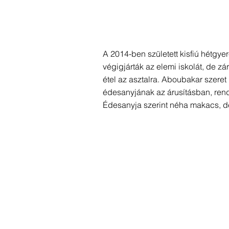
A 2014-ben született kisfiú hétgye
végigjárták az elemi iskolát, de z
étel az asztalra. Aboubakar szeret 
édesanyjának az árusításban, rend
Édesanyja szerint néha makacs, de