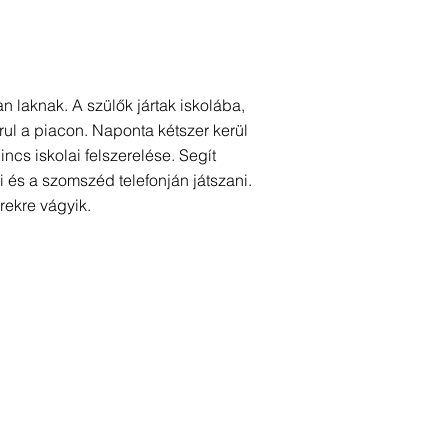
n laknak. A szülők jártak iskolába,
rul a piacon. Naponta kétszer kerül
ncs iskolai felszerelése. Segít
 és a szomszéd telefonján játszani.
rekre vágyik.