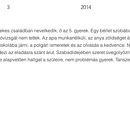
3
2014
rekes családban nevelkedik, ő az 5. gyerek. Egy bérlet szobába
áróvizsgát nem tettek. Az apa munkanélküli, az anya zöldséget á
iskolába járni, a polgári ismeretek és az olvasás a kedvence. Ni
ezi az eladásra szánt árut. Szabadidejében szeret üvegolyózni
 alapvetően hallgat a szüleire, nem problémás gyerek. Tansze