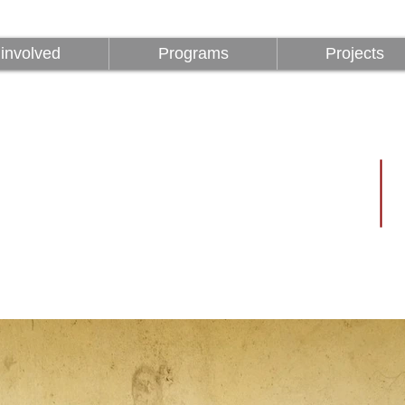
z
Programok
Projektek
1%
involved
Programs
Projects