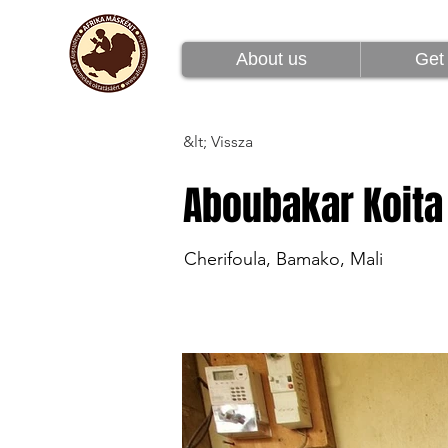
Rólunk
Csatlakoz
About us
Get 
&lt; Vissza
Aboubakar Koita
Cherifoula, Bamako, Mali