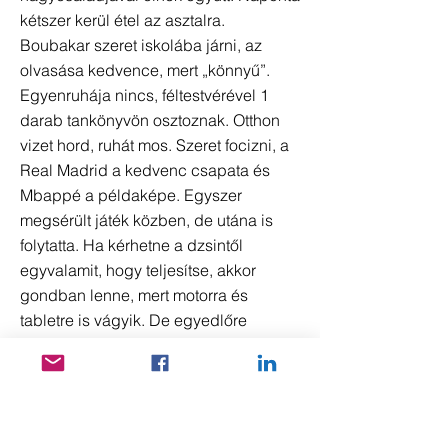
kétszer kerül étel az asztalra.
Boubakar szeret iskolába járni, az
olvasása kedvence, mert „könnyű”.
Egyenruhája nincs, féltestvérével 1
darab tankönyvön osztoznak. Otthon
vizet hord, ruhát mos. Szeret focizni, a
Real Madrid a kedvenc csapata és
Mbappé a példaképe. Egyszer
megsérült játék közben, de utána is
folytatta. Ha kérhetne a dzsintől
egyvalamit, hogy teljesítse, akkor
gondban lenne, mert motorra és
tabletre is vágyik. De egyedlőre
tankönyvekkel és egyenruhával is
boldog lesz, mondja. Édesanyja
szerint jó gyerek, nincs vele gond.