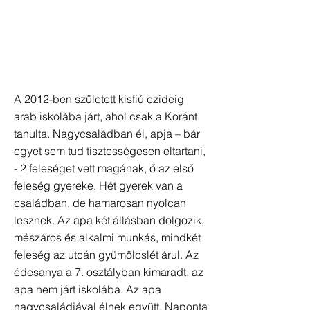
A 2012-ben született kisfiú ezideig
arab iskolába járt, ahol csak a Koránt
tanulta. Nagycsaládban él, apja – bár
egyet sem tud tisztességesen eltartani,
- 2 feleséget vett magának, ő az első
feleség gyereke. Hét gyerek van a
családban, de hamarosan nyolcan
lesznek. Az apa két állásban dolgozik,
mészáros és alkalmi munkás, mindkét
feleség az utcán gyümölcslét árul. Az
édesanya a 7. osztályban kimaradt, az
apa nem járt iskolába. Az apa
nagycsaládjával élnek együtt. Naponta