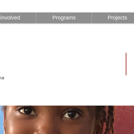
z
Programok
Projektek
1%
involved
Programs
Projects
na