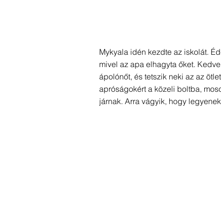
Mykyala idén kezdte az iskolát. Éd
mivel az apa elhagyta őket. Kedven
ápolónőt, és tetszik neki az az ötl
apróságokért a közeli boltba, mosog
járnak. Arra vágyik, hogy legyenek