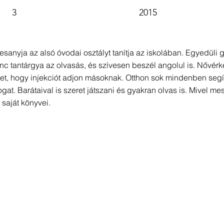
3
2015
esanyja az alsó óvodai osztályt tanítja az iskolában. Egyedüli
c tantárgya az olvasás, és szívesen beszél angolul is. Nővérke
etet, hogy injekciót adjon másoknak. Otthon sok mindenben segít
at. Barátaival is szeret játszani és gyakran olvas is. Mivel me
 saját könyvei.