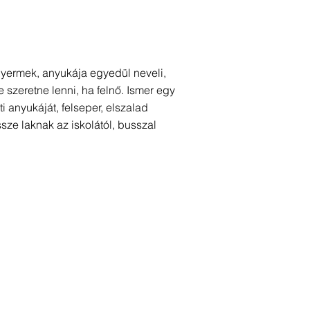
 gyermek, anyukája egyedül neveli,
 szeretne lenni, ha felnő. Ismer egy
i anyukáját, felseper, elszalad
ssze laknak az iskolától, busszal