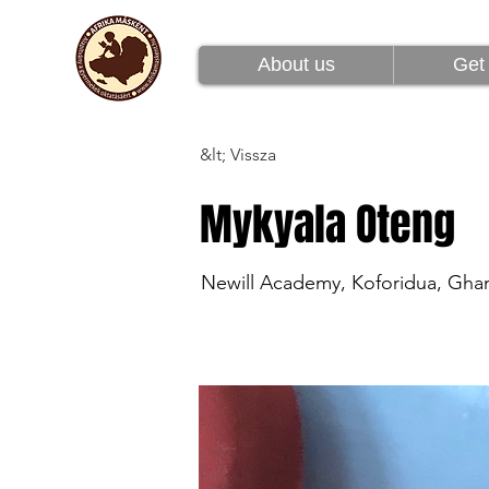
Rólunk
Csatlakoz
About us
Get 
&lt; Vissza
Mykyala Oteng
Newill Academy, Koforidua, Gha