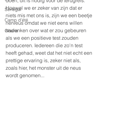
doen, dit is nodig voor de terugreis. 
Hoewel we er zeker van zijn dat er 
Senegal
niets mis met ons is, zijn we een beetje 
Camp d'été
nerveus omdat we niet eens willen 
nadenken over wat er zou gebeuren 
Ghana
als we een positieve test zouden 
produceren. Iedereen die zo'n test 
heeft gehad, weet dat het niet echt een 
prettige ervaring is, zeker niet als, 
zoals hier, het monster uit de neus 
wordt genomen...