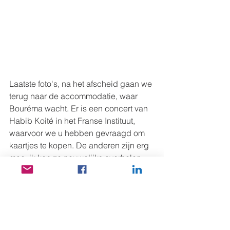
Laatste foto's, na het afscheid gaan we 
terug naar de accommodatie, waar 
Bouréma wacht. Er is een concert van 
Habib Koité in het Franse Instituut, 
waarvoor we u hebben gevraagd om 
kaartjes te kopen. De anderen zijn erg 
moe, ik kan ze nauwelijks overhalen 
om te komen. Ze kennen Habib Koité 
niet, dus het heeft geen zin om te 
zeggen dat het een "once in a lifetime" 
kans is om vanavond naar hem te 
luisteren. Voorafgaand aan het concert 