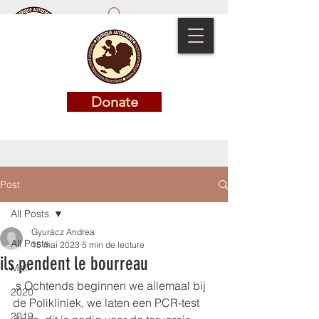
Donate
Donate
Post
All Posts
Gyurácz Andrea
All Posts
15 mai 2023
5 min de lecture
ils pendent le bourreau
Mali
.s Ochtends beginnen we allemaal bij 
2020
de Polikliniek, we laten een PCR-test 
2019