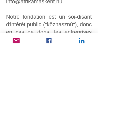
info@afrikamaskent.hu
Notre fondation est un soi-disant
d'intérêt public ("közhasznú''), donc
en cas de dons, les entreprises
assujetties à l'impôt sur les
sociétés hongrois peuvent réduire
leur bénéfice avant impôt​.
"Don dans le cadre d'un contrat de
don régulier" désigne tout don
accordé par le sponsor l'année de
la signature du contrat ainsi que le
minimum de 3 ans par la suite, au
moins une fois par an, d'un
montant identique ou supérieur, -
sans aucune contrepartie .