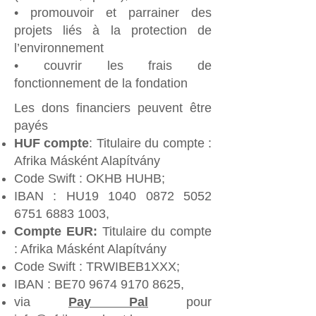
• promouvoir et parrainer des
projets liés à la protection de
l’environnement
• couvrir les frais de
fonctionnement de la fondation
Les dons financiers peuvent être
payés​
HUF​ compte
: Titulaire du compte :
Afrika Másként Alapítvány
Code Swift : OKHB HUHB;
IBAN : HU19
1040 0872 5052
6751
6883 1003
,
Compte EUR:
Titulaire du compte
: Afrika Másként Alapítvány
Code Swift : TRWIBEB1XXX;
IBAN : BE70
9674 9170 8625
,
via
Pay Pal
​
pour