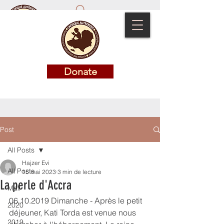
Donate
Donate
Post
All Posts
Hajzer Evi
All Posts
15 mai 2023
3 min de lecture
La perle d'Accra
Mali
06.10.2019 Dimanche - Après le petit 
2020
déjeuner, Kati Torda est venue nous 
2019