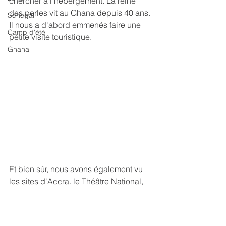
chercher à l'hébergement. La reine 
des perles vit au Ghana depuis 40 ans. 
Senegal
Il nous a d'abord emmenés faire une 
Camp d'été
petite visite touristique.
Ghana
Et bien sûr, nous avons également vu 
les sites d'Accra. le Théâtre National,