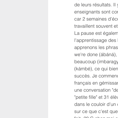
de leurs résultats. I
enseignants sont con
car 2 semaines d'écol
travaillent souvent et
La pause est égalem
l'apprentissage des 
apprenons les phr
we're done (ábáná), m
beaucoup (imbaragyi)
(kámbé), ce qui bien
succès. Je commence
français en gémissant
une conversation "de
"petite fille" et 31 él
dans le couloir d'un
sur ce que c'est que 