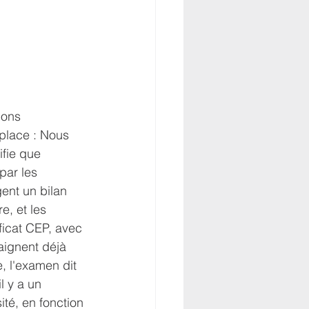
ions 
 place : Nous 
ifie que 
par les 
gent un bilan 
e, et les 
ificat CEP, avec 
ignent déjà 
e, l'examen dit 
l y a un 
té, en fonction 