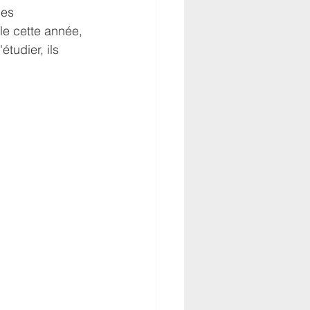
les 
le cette année, 
tudier, ils 