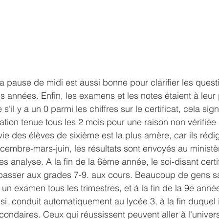
a pause de midi est aussi bonne pour clarifier les quest
s années. Enfin, les examens et les notes étaient à leur
il y a un 0 parmi les chiffres sur le certificat, cela sign
luation tenue tous les 2 mois pour une raison non vérifiée 
vie des élèves de sixième est la plus amère, car ils rédi
cembre-mars-juin, les résultats sont envoyés au ministèr
les analyse. A la fin de la 6ème année, le soi-disant cert
passer aux grades 7-9. aux cours. Beaucoup de gens sa
 a un examen tous les trimestres, et à la fin de la 9e anné
ussi, conduit automatiquement au lycée 3, à la fin duquel i
ondaires. Ceux qui réussissent peuvent aller à l'universi