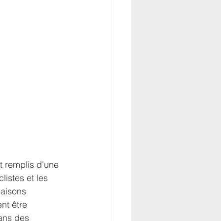
t remplis d'une 
istes et les 
maisons 
nt être 
ans des 