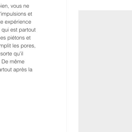
bien, vous ne 
impulsions et 
tte expérience 
 qui est partout 
es piétons et 
mplit les pores, 
orte qu'il 
us. De même 
rtout après la 