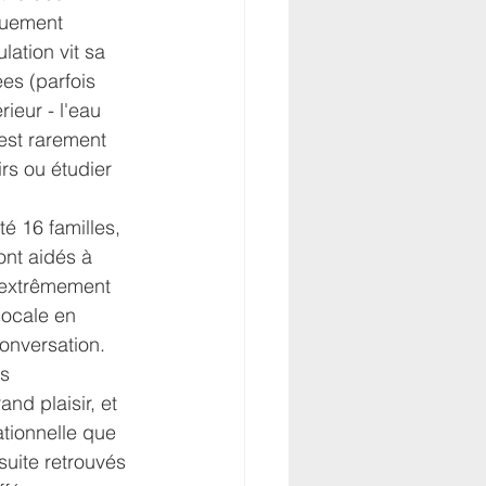
quement 
ation vit sa 
es (parfois 
rieur - l'eau 
est rarement 
rs ou étudier 
té 16 familles, 
 ont aidés à 
e extrêmement 
locale en 
conversation. 
s 
nd plaisir, et 
tionnelle que 
uite retrouvés 