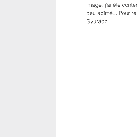
image, j'ai été conte
peu abîmé... Pour ré
Gyurácz.