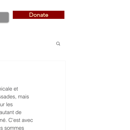
Donate
Donate
icale et 
ssades, mais 
ur les 
autant de 
 né. C'est avec 
ous sommes 