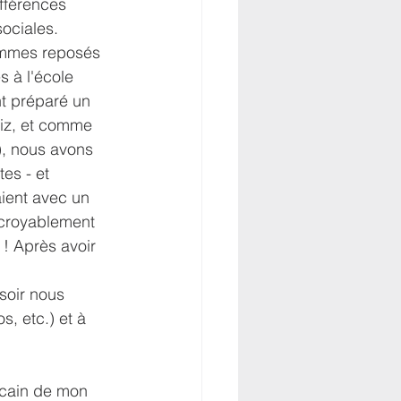
fférences 
sociales. 
ommes reposés 
 à l'école 
nt préparé un 
iz, et comme 
), nous avons 
es - et 
aient avec un 
ncroyablement 
 ! Après avoir 
soir nous 
, etc.) et à 
icain de mon 