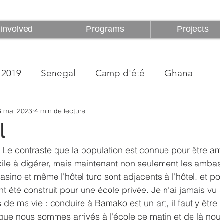
Être impliqué
Programmes
involved
Programs
Projects
2019
Senegal
Camp d'été
Ghana
3 mai 2023
4 min de lecture
l
Le contraste que la population est connue pour être am
ficile à digérer, mais maintenant non seulement les amba
asino et même l'hôtel turc sont adjacents à l'hôtel. et po
t été construit pour une école privée. Je n'ai jamais vu 
de ma vie : conduire à Bamako est un art, il faut y être
que nous sommes arrivés à l'école ce matin et de là n