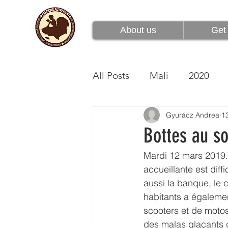
À propos de nous
About us
Get 
All Posts
Mali
2020
Gyurácz Andrea
1
Bottes au so
Mardi 12 mars 2019. 
accueillante est dif
aussi la banque, le c
habitants a égalemen
scooters et de motos 
des malas glaçants 