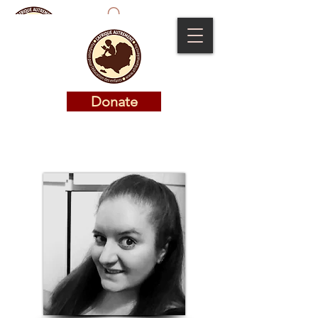
Donate
Donate